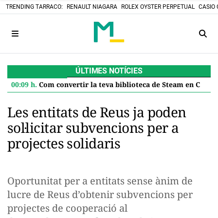
TRENDING TARRACO:
RENAULT NIAGARA
ROLEX OYSTER PERPETUAL
CASIO 
ÚLTIMES NOTÍCIES
00:09 h.
Com convertir la teva biblioteca de Steam en Cartutxos retro: el projecte DIY que desafia el futur digital
Les entitats de Reus ja poden
sol·licitar subvencions per a
projectes solidaris
Oportunitat per a entitats sense ànim de
lucre de Reus d’obtenir subvencions per
projectes de cooperació al