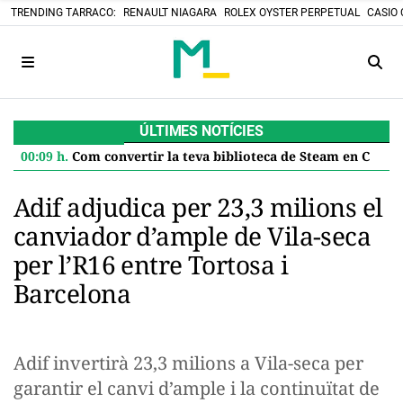
TRENDING TARRACO:
RENAULT NIAGARA
ROLEX OYSTER PERPETUAL
CASIO 
ÚLTIMES NOTÍCIES
00:09 h.
Com convertir la teva biblioteca de Steam en Cartutxos retro: el projecte DIY que desafia el futur digital
Adif adjudica per 23,3 milions el
canviador d’ample de Vila-seca
per l’R16 entre Tortosa i
Barcelona
Adif invertirà 23,3 milions a Vila-seca per
garantir el canvi d’ample i la continuïtat de