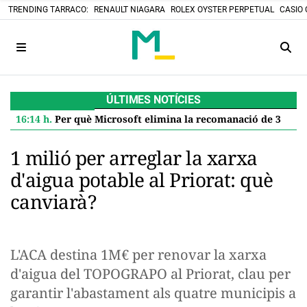
TRENDING TARRACO:
RENAULT NIAGARA
ROLEX OYSTER PERPETUAL
CASIO 
ÚLTIMES NOTÍCIES
16:14 h.
Per què Microsoft elimina la recomanació de 32 GB de RAM per a Windows 11 i què significa per a tu
1 milió per arreglar la xarxa
d'aigua potable al Priorat: què
canviarà?
L'ACA destina 1M€ per renovar la xarxa
d'aigua del TOPOGRAPO al Priorat, clau per
garantir l'abastament als quatre municipis a