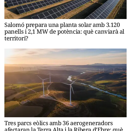
Salomó prepara una planta solar amb 3.120
panells i 2,1 MW de potència: què canviarà al
territori?
Tres parcs eòlics amb 36 aerogeneradors
afectaran la Terra Alta i la Ribera d’Ebre: què