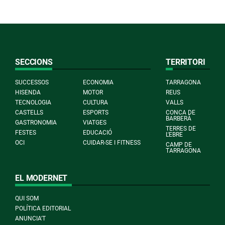
SECCIONS
TERRITORI
SUCCESSOS
ECONOMIA
TARRAGONA
HISENDA
MOTOR
REUS
TECNOLOGIA
CULTURA
VALLS
CASTELLS
ESPORTS
CONCA DE
BARBERÀ
GASTRONOMIA
VIATGES
TERRES DE
FESTES
EDUCACIÓ
L'EBRE
OCI
CUIDAR-SE I FITNESS
CAMP DE
TARRAGONA
EL MODERNET
QUI SOM
POLÍTICA EDITORIAL
ANUNCIA'T