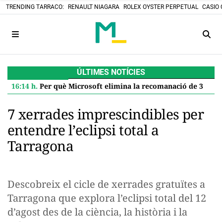
TRENDING TARRACO:
RENAULT NIAGARA
ROLEX OYSTER PERPETUAL
CASIO 
ÚLTIMES NOTÍCIES
16:14 h.
Per què Microsoft elimina la recomanació de 32 GB de RAM per a Windows 11 i què significa per a tu
7 xerrades imprescindibles per
entendre l’eclipsi total a
Tarragona
Descobreix el cicle de xerrades gratuïtes a
Tarragona que explora l’eclipsi total del 12
d’agost des de la ciència, la història i la