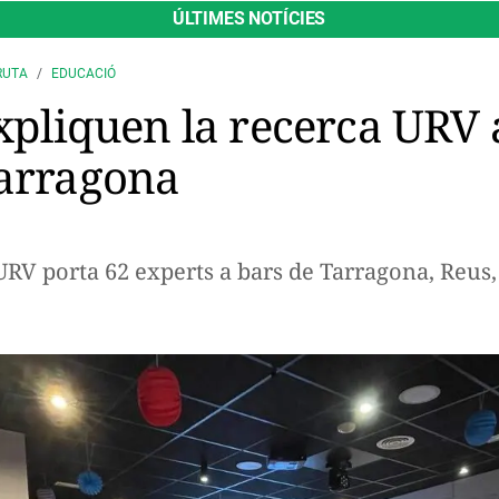
ÚLTIMES NOTÍCIES
RUTA
EDUCACIÓ
expliquen la recerca URV a
Tarragona
 URV porta 62 experts a bars de Tarragona, Reus,