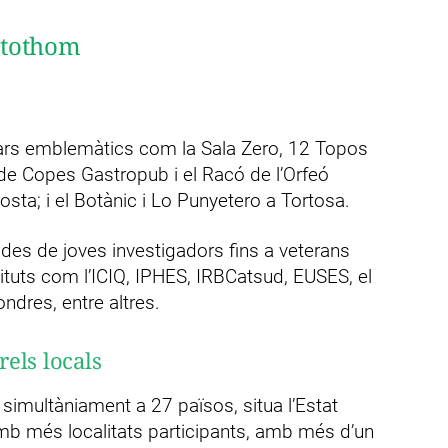
e tothom
ars emblemàtics com la Sala Zero, 12 Topos
 de Copes Gastropub i el Racó de l’Orfeó
sta; i el Botànic i Lo Punyetero a Tortosa.
 des de joves investigadors fins a veterans
tituts com l’ICIQ, IPHES, IRBCatsud, EUSES, el
ndres, entre altres.
els locals
 simultàniament a 27 països, situa l’Estat
b més localitats participants, amb més d’un