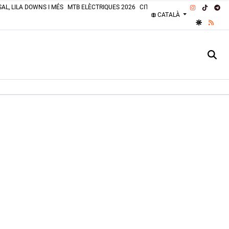
INSTAGRA
TIKTOK
TE
AL, LILA DOWNS I MÉS
MTB ELÈCTRIQUES 2026
CITROËN 2CV 2026
PLATGES 
CATALÀ
GOOGLE 
RSS