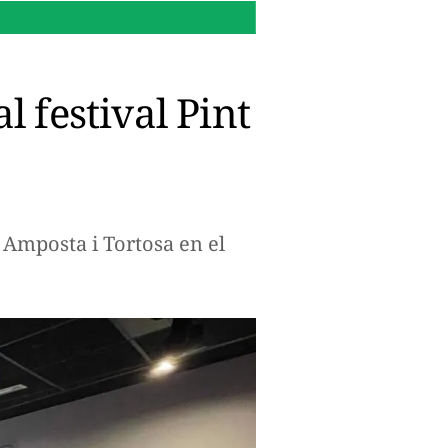
16:14 h.
Per què Microsoft
l festival Pint
 Amposta i Tortosa en el