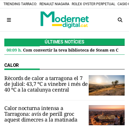
TRENDING TARRACO:
RENAULT NIAGARA
ROLEX OYSTER PERPETUAL
CASIO 
ÚLTIMES NOTÍCIES
00:09 h.
Com convertir la teva biblioteca de Steam en Cartutxos retro: el projecte DIY que desafia el futur digital
CALOR
Rècords de calor a tarragona el 7
de juliol: 43,7 ºC a vinebre i més de
40 ºC a la catalunya central
Calor nocturna intensa a
Tarragona: avís de perill groc
aquest dimecres a la matinada