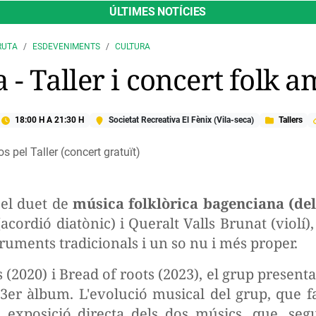
ÚLTIMES NOTÍCIES
RUTA
ESDEVENIMENTS
CULTURA
ça - Taller i concert fol
18:00 H
A
21:30 H
Societat Recreativa El Fènix (Vila-seca)
Tallers
s pel Taller (concert gratuït)
 el duet de
música folklòrica bagenciana (del
(acordió diatònic) i Queralt Valls Brunat (violí
ruments tradicionals i un so nu i més proper.
(2020) i Bread of roots (2023), el grup present
 3er àlbum. L'evolució musical del grup, que f
 exposició directa dels dos músics, que, seg