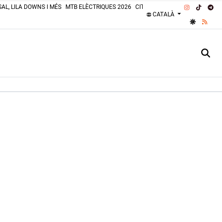
INSTAGRA
TIKTOK
TE
AL, LILA DOWNS I MÉS
MTB ELÈCTRIQUES 2026
CITROËN 2CV 2026
PLATGES 
CATALÀ
GOOGLE 
RSS