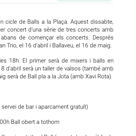
 un cicle de Balls a la Plaça. Aquest dissabte,
mer concert d'una sèrie de tres concerts amb
ra abans de començar els concerts. Després
 Trio, el 16 d'abril i Ballaveu, el 16 de maig.
a les 18h. El primer serà de mixers i balls en
18 d'abril serà un taller de valsos (també amb
aig serà de Ball pla a la Jota (amb Xavi Rota).
 servei de bar i aparcament gratuït)
9:00h Ball obert a tothom