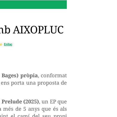
22:52 h.
Funcions sorprene
k amb AIXOPLUC
Enllaç
 Bages) pròpia
, conformat
), ens porta una proposta de
a
Prelude (2025)
, un EP que
a més de 5 anys que és als
uint el camí del seu propi