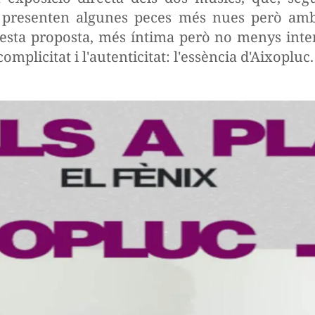
s presenten algunes peces més nues però amb 
esta proposta, més íntima però no menys intens
omplicitat i l'autenticitat: l'essència d'Aixopluc.