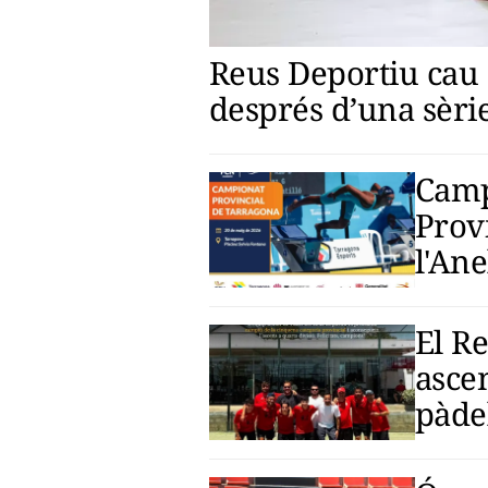
Reus Deportiu cau a
després d’una sèri
Camp
Provi
l'An
El R
ascen
pàde