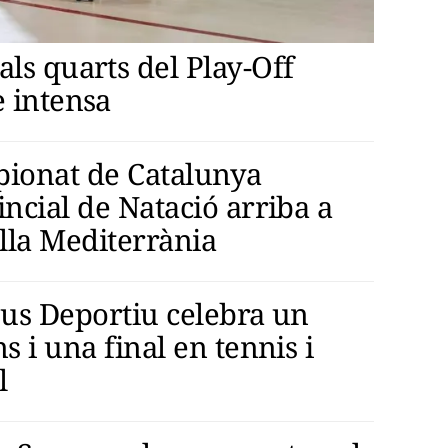
ls quarts del Play-Off
e intensa
ionat de Catalunya
ncial de Natació arriba a
ella Mediterrània
eus Deportiu celebra un
s i una final en tennis i
l