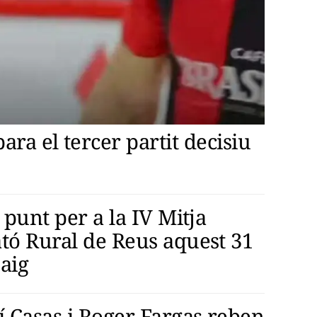
ra el tercer partit decisiu
 punt per a la IV Mitja
tó Rural de Reus aquest 31
aig
í Casas i Roger Fargas reben