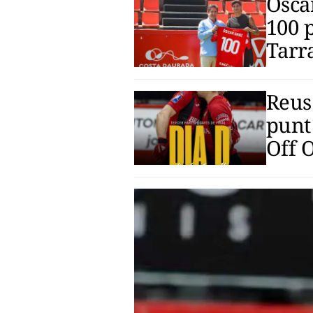
Ósca
100 p
Tarr
Reus
punt 
Off 