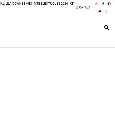
INSTAGRA
TIKTOK
TE
AL, LILA DOWNS I MÉS
MTB ELÈCTRIQUES 2026
CITROËN 2CV 2026
PLATGES 
CATALÀ
GOOGLE 
RSS