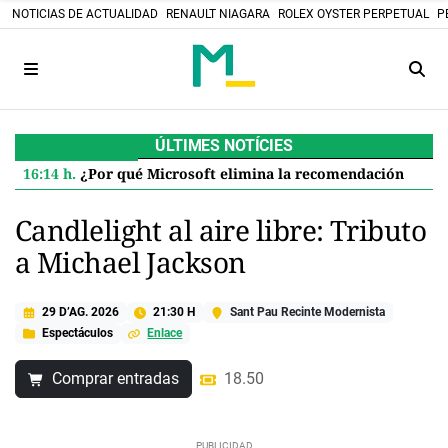
NOTICIAS DE ACTUALIDAD
RENAULT NIAGARA
ROLEX OYSTER PERPETUAL
P
ÚLTIMES NOTÍCIES
16:14 h.
¿Por qué Microsoft elimina la recomendación de 32 GB de RAM para Windows 11 y qué significa para ti
Candlelight al aire libre: Tributo
a Michael Jackson
29 D’AG. 2026
21:30 H
Sant Pau Recinte Modernista
Espectáculos
Enlace
Comprar entradas
18.50