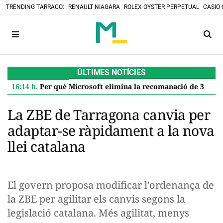
TRENDING TARRACO:
RENAULT NIAGARA
ROLEX OYSTER PERPETUAL
CASIO 
ÚLTIMES NOTÍCIES
16:14 h.
Per què Microsoft elimina la recomanació de 32 GB de RAM per a Windows 11 i què significa per a tu
La ZBE de Tarragona canvia per
adaptar-se ràpidament a la nova
llei catalana
El govern proposa modificar l'ordenança de
la ZBE per agilitar els canvis segons la
legislació catalana. Més agilitat, menys