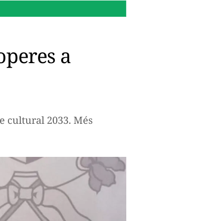
16:14 h.
Per què Microsoft
operes a
te cultural 2033. Més