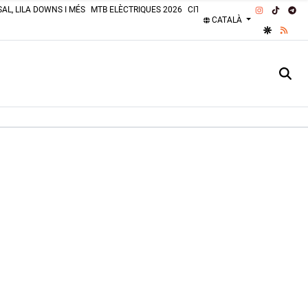
INSTAGRA
TIKTOK
TE
AL, LILA DOWNS I MÉS
MTB ELÈCTRIQUES 2026
CITROËN 2CV 2026
PLATGES 
CATALÀ
GOOGLE 
RSS