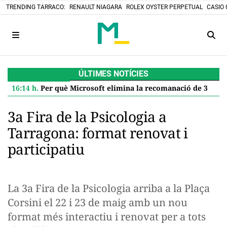
TRENDING TARRACO:
RENAULT NIAGARA
ROLEX OYSTER PERPETUAL
CASIO 
ÚLTIMES NOTÍCIES
16:14 h.
Per què Microsoft elimina la recomanació de 32 GB de RAM per a Windows 11 i què significa per a tu
3a Fira de la Psicologia a
Tarragona: format renovat i
participatiu
La 3a Fira de la Psicologia arriba a la Plaça
Corsini el 22 i 23 de maig amb un nou
format més interactiu i renovat per a tots