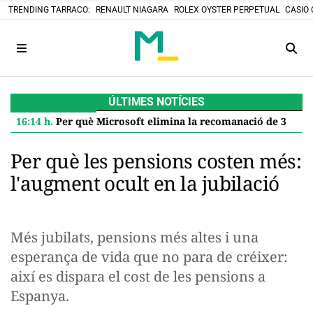
TRENDING TARRACO:
RENAULT NIAGARA
ROLEX OYSTER PERPETUAL
CASIO 
ÚLTIMES NOTÍCIES
16:14 h.
Per què Microsoft elimina la recomanació de 32 GB de RAM per a Windows 11 i què significa per a tu
Per què les pensions costen més:
l'augment ocult en la jubilació
Més jubilats, pensions més altes i una
esperança de vida que no para de créixer:
així es dispara el cost de les pensions a
Espanya.