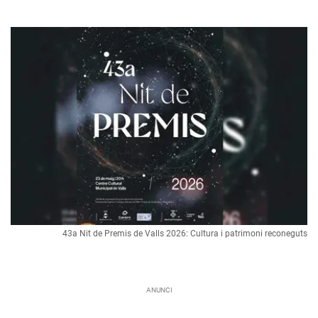
43a Nit de Premis de Valls 2026: Cultura i patrimoni reconeguts