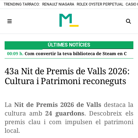
TRENDING TARRACO:
RENAULT NIAGARA
ROLEX OYSTER PERPETUAL
CASIO 
ÚLTIMES NOTÍCIES
00:09 h.
Com convertir la teva biblioteca de Steam en Cartutxos retro: el projecte DIY que desafia el futur digital
43a Nit de Premis de Valls 2026:
Cultura i Patrimoni reconeguts
La
Nit de Premis 2026 de Valls
destaca la
cultura amb
24 guardons
. Descobreix els
premis clau i com impulsen el patrimoni
local.