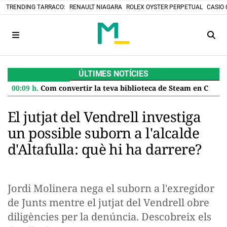
TRENDING TARRACO:
RENAULT NIAGARA
ROLEX OYSTER PERPETUAL
CASIO 
ÚLTIMES NOTÍCIES
00:09 h.
Com convertir la teva biblioteca de Steam en Cartutxos retro: el projecte DIY que desafia el futur digital
El jutjat del Vendrell investiga
un possible suborn a l'alcalde
d'Altafulla: què hi ha darrere?
Jordi Molinera nega el suborn a l'exregidor
de Junts mentre el jutjat del Vendrell obre
diligències per la denúncia. Descobreix els