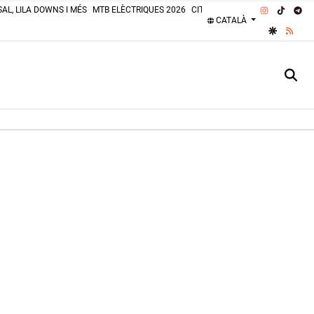
INSTAGRA
TIKTOK
TE
AL, LILA DOWNS I MÉS
MTB ELÈCTRIQUES 2026
CITROËN 2CV 2026
PLATGES 
CATALÀ
GOOGLE 
RSS