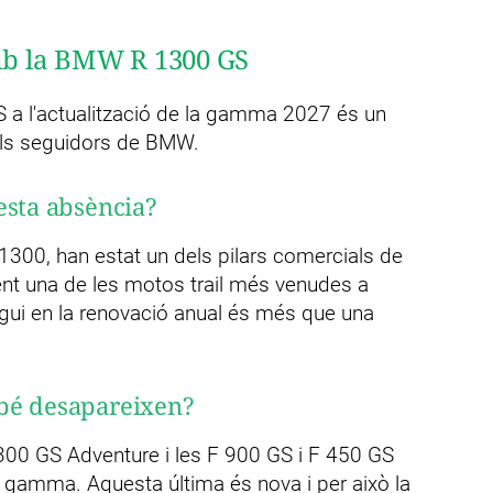
amb la BMW R 1300 GS
S a l'actualització de la gamma 2027 és un
 als seguidors de BMW.
esta absència?
300, han estat un dels pilars comercials de
t una de les motos trail més venudes a
gui en la renovació anual és més que una
bé desapareixen?
300 GS Adventure i les F 900 GS i F 450 GS
 gamma. Aquesta última és nova i per això la