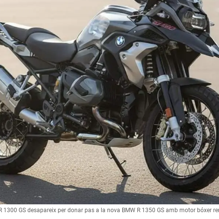
 1300 GS desapareix per donar pas a la nova BMW R 1350 GS amb motor bóxer ren