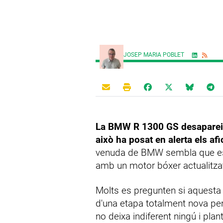
JOSEP MARIA POBLET
La BMW R 1300 GS desapareix d
això ha posat en alerta els af
venuda de BMW sembla que est
amb un motor bóxer actualitza
Molts es pregunten si aquesta 
d'una etapa totalment nova per 
no deixa indiferent ningú i plan