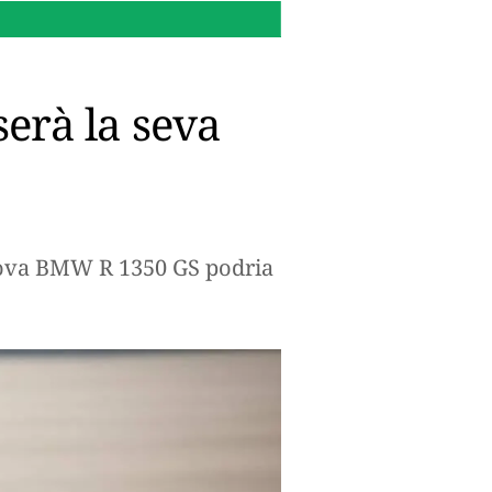
00:09 h.
Com convertir la t
erà la seva
nova BMW R 1350 GS podria