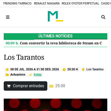
TRENDING TARRACO:
RENAULT NIAGARA
ROLEX OYSTER PERPETUAL
CASIO 
ÚLTIMES NOTÍCIES
00:09 h.
Com convertir la teva biblioteca de Steam en Cartutxos retro: el projecte DIY que desafia el futur digital
Los Tarantos
08 DE JUL. 2026
A
31 DE DES. 2026
20:30 H
Los Tarantos
Actuacions
Enllaç
Comprar entrades
25.00