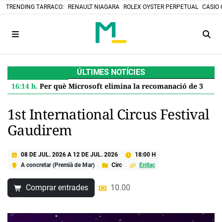
TRENDING TARRACO:
RENAULT NIAGARA
ROLEX OYSTER PERPETUAL
CASIO 
ÚLTIMES NOTÍCIES
16:14 h.
Per què Microsoft elimina la recomanació de 32 GB de RAM per a Windows 11 i què significa per a tu
1st International Circus Festival
Gaudirem
08 DE JUL. 2026
A
12 DE JUL. 2026
18:00 H
A concretar (Premià de Mar)
Circ
Enllaç
Comprar entrades
10.00