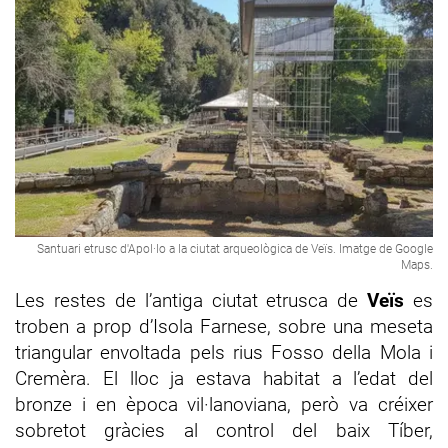
Santuari etrusc d'Apol·lo a la ciutat arqueològica de Veïs. Imatge de Google
Maps.
Les restes de l’antiga ciutat etrusca de
Veïs
es
troben a prop d’Isola Farnese, sobre una meseta
triangular envoltada pels rius Fosso della Mola i
Cremèra. El lloc ja estava habitat a l’edat del
bronze i en època vil·lanoviana, però va créixer
sobretot gràcies al control del baix Tíber,