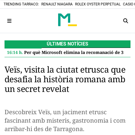
TRENDING TARRACO:
RENAULT NIAGARA
ROLEX OYSTER PERPETUAL
CASIO 
ÚLTIMES NOTÍCIES
16:14 h.
Per què Microsoft elimina la recomanació de 32 GB de RAM per a Windows 11 i què significa per a tu
Veïs, visita la ciutat etrusca que
desafia la història romana amb
un secret revelat
Descobreix Veïs, un jaciment etrusc
fascinant amb misteris, gastronomia i com
arribar-hi des de Tarragona.