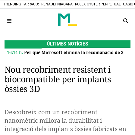
TRENDING TARRACO:
RENAULT NIAGARA
ROLEX OYSTER PERPETUAL
CASIO 
ÚLTIMES NOTÍCIES
16:14 h.
Per què Microsoft elimina la recomanació de 32 GB de RAM per a Windows 11 i què significa per a tu
Nou recobriment resistent i
biocompatible per implants
òssies 3D
Descobreix com un recobriment
nanomètric millora la durabilitat i
integració dels implants òssies fabricats en