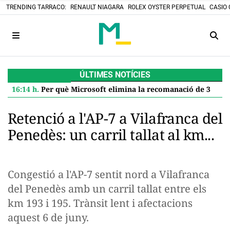
TRENDING TARRACO:
RENAULT NIAGARA
ROLEX OYSTER PERPETUAL
CASIO 
ÚLTIMES NOTÍCIES
16:14 h.
Per què Microsoft elimina la recomanació de 32 GB de RAM per a Windows 11 i què significa per a tu
Retenció a l'AP-7 a Vilafranca del
Penedès: un carril tallat al km...
Congestió a l'AP-7 sentit nord a Vilafranca
del Penedès amb un carril tallat entre els
km 193 i 195. Trànsit lent i afectacions
aquest 6 de juny.