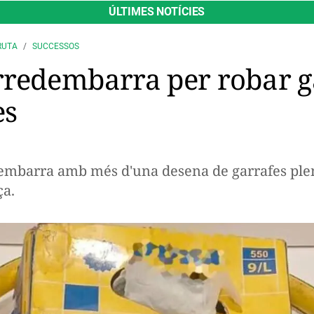
ÚLTIMES NOTÍCIES
RUTA
SUCCESSOS
rredembarra per robar ga
es
mbarra amb més d'una desena de garrafes plenes
ça.