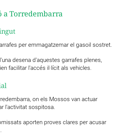
ció a Torredembarra
ingut
 garrafes per emmagatzemar el gasoil sostret.
d'una desena d'aquestes garrafes plenes,
acilitar l'accés il·lícit als vehicles.
ial
orredembarra, on els Mossos van actuar
 l'activitat sospitosa.
comissats aporten proves clares per acusar
.