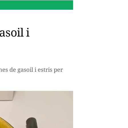
00:09 h.
Com convertir la t
soil i
 de gasoil i estris per