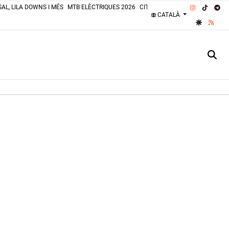
INSTAGRA
TIKTOK
TE
AL, LILA DOWNS I MÉS
MTB ELÈCTRIQUES 2026
CITROËN 2CV 2026
PLATGES 
CATALÀ
GOOGLE 
RSS