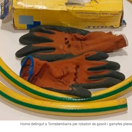
Home detingut a Torredembarra per robatori de gasoil i garrafes plen