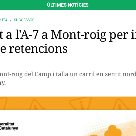
ÚLTIMES NOTÍCIES
RUTA
SUCCESSOS
at a l'A-7 a Mont-roig per
e retencions
nt-roig del Camp i talla un carril en sentit no
ny.