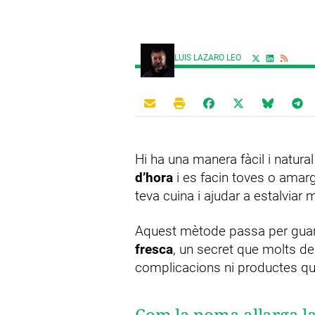
LUIS LAZARO LEO
Hi ha una manera fàcil i natural
d’hora
i es facin toves o amarg
teva cuina i ajudar a estalviar
Aquest mètode passa per guard
fresca
, un secret que molts d
complicacions ni productes qu
Com la poma allarga la