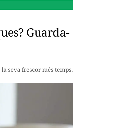
22:52 h.
Funcions sorprene
ques? Guarda-
a la seva frescor més temps.