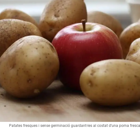
Patates fresques i sense germinació guardant-les al costat d’una poma fresc