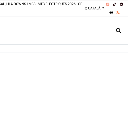
INSTAGRA
TIKTOK
TE
AL, LILA DOWNS I MÉS
MTB ELÈCTRIQUES 2026
CITROËN 2CV 2026
PLATGES 
CATALÀ
GOOGLE 
RSS