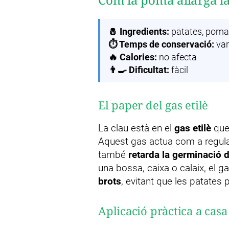
🧂 Ingredients:
patates, poma
⏱️ Temps de conservació:
var
🔥 Calories:
no afecta
👨‍🍳 Dificultat:
fàcil
El paper del gas etilè
La clau està en el
gas etilè
que
Aquest gas actua com a regul
també
retarda la germinació d
una bossa, caixa o calaix, el 
brots
, evitant que les patates p
Aplicació pràctica a casa