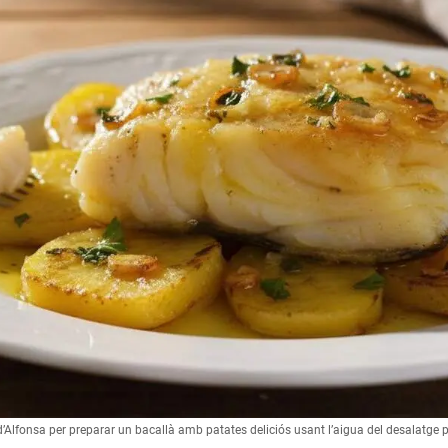
 d’Alfonsa per preparar un bacallà amb patates deliciós usant l’aigua del desalatge