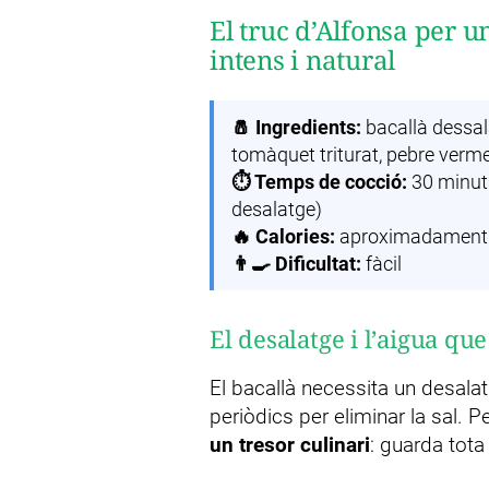
El truc d’Alfonsa per 
intens i natural
🧂 Ingredients:
bacallà dessalat
tomàquet triturat, pebre vermell
⏱️ Temps de cocció:
30 minut
desalatge)
🔥 Calories:
aproximadament 3
👨‍🍳 Dificultat:
fàcil
El desalatge i l’aigua qu
El bacallà necessita un desala
periòdics per eliminar la sal. 
un tresor culinari
: guarda tota 