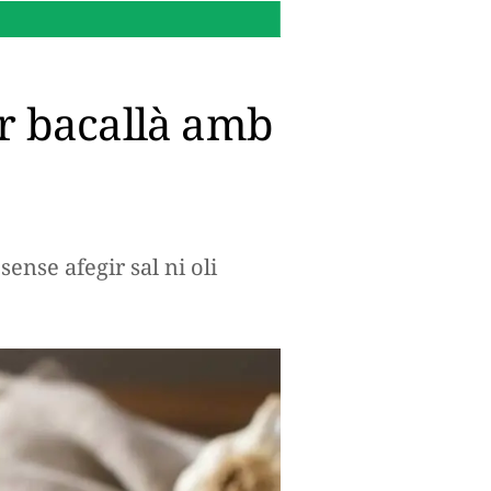
16:14 h.
Per què Microsoft
lor bacallà amb
ense afegir sal ni oli