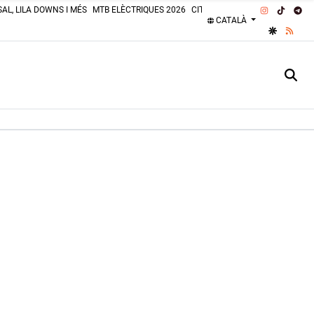
INSTAGRA
TIKTOK
TE
AL, LILA DOWNS I MÉS
MTB ELÈCTRIQUES 2026
CITROËN 2CV 2026
PLATGES 
CATALÀ
GOOGLE 
RSS