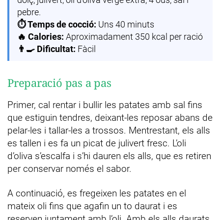
pebre.
⏱️ Temps de cocció:
Uns 40 minuts
🔥 Calories:
Aproximadament 350 kcal per ració
👨‍🍳 Dificultat:
Fàcil
Preparació pas a pas
Primer, cal rentar i bullir les patates amb sal fins
que estiguin tendres, deixant-les reposar abans de
pelar-les i tallar-les a trossos. Mentrestant, els alls
es tallen i es fa un picat de julivert fresc. L’oli
d’oliva s’escalfa i s’hi dauren els alls, que es retiren
per conservar només el sabor.
A continuació, es fregeixen les patates en el
mateix oli fins que agafin un to daurat i es
reserven juntament amb l’oli. Amb els alls daurats