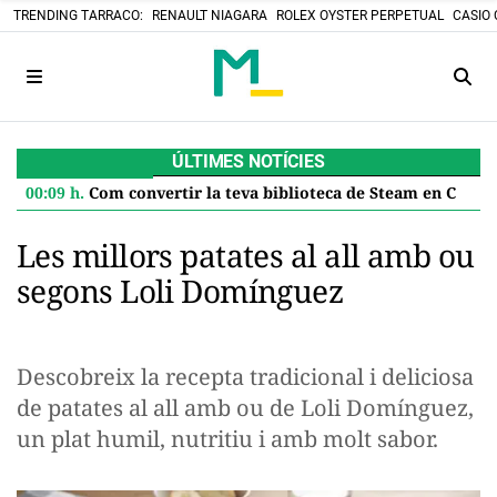
TRENDING TARRACO:
RENAULT NIAGARA
ROLEX OYSTER PERPETUAL
CASIO 
ÚLTIMES NOTÍCIES
00:09 h.
Com convertir la teva biblioteca de Steam en Cartutxos retro: el projecte DIY que desafia el futur digital
Les millors patates al all amb ou
segons Loli Domínguez
Descobreix la recepta tradicional i deliciosa
de patates al all amb ou de Loli Domínguez,
un plat humil, nutritiu i amb molt sabor.