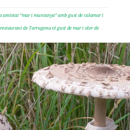
na amistat “mar i muntanya” amb gust de calamar i
 restaurant de Tarragona té gust de mar i olor de