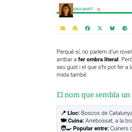
AINA MARTÍ
Perquè sí, no parlem d’un rovel
arribar a
fer ombra literal
. Per
seu gust i el que s’hi pot fer a
mida també.
El nom que sembla un 
📍 Lloc:
Boscos de Cataluny
🍽️ Cuina:
Arrebossat, a la b
🧑‍🍳 Popular entre:
Cuiners 