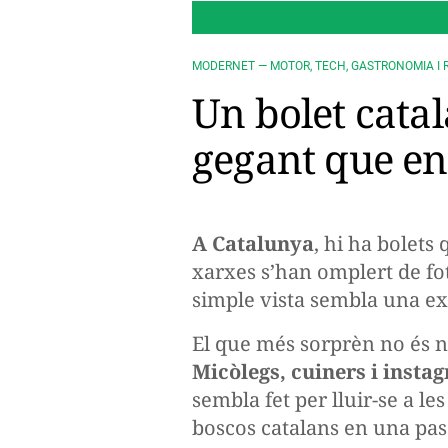
MODERNET — MOTOR, TECH, GASTRONOMIA I 
Un bolet català
gegant que en
A Catalunya
, hi ha bolets
xarxes s’han omplert de fo
simple vista sembla una exa
El que més sorprèn no és n
Micòlegs, cuiners i insta
sembla fet per lluir-se a l
boscos catalans en una pass