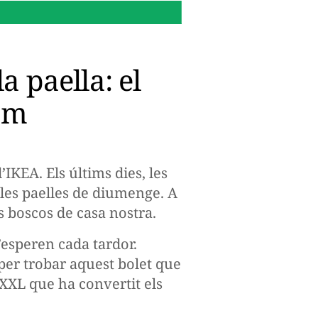
16:14 h.
Per què Microsoft
a paella: el
am
’IKEA. Els últims dies, les
 les paelles de diumenge. A
s boscos de casa nostra.
’esperen cada tardor.
per trobar aquest bolet que
g XXL que ha convertit els