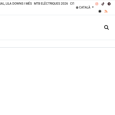
INSTAGRA
TIKTOK
TE
AL, LILA DOWNS I MÉS
MTB ELÈCTRIQUES 2026
CITROËN 2CV 2026
PLATGES 
CATALÀ
GOOGLE 
RSS