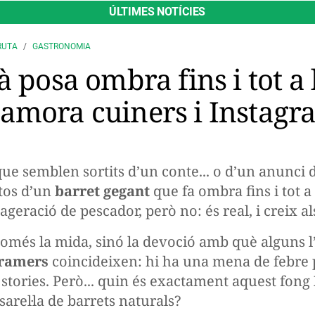
ÚLTIMES NOTÍCIES
RUTA
GASTRONOMIA
 posa ombra fins i tot a l
amora cuiners i Instagr
 que semblen sortits d’un conte... o d’un anunci d
tos d’un
barret gegant
que fa ombra fins i tot a
geració de pescador, però no: és real, i creix al
omés la mida, sinó la devoció amb què alguns l
gramers
coincideixen: hi ha una mena de febre 
es stories. Però... quin és exactament aquest fon
arel·la de barrets naturals?