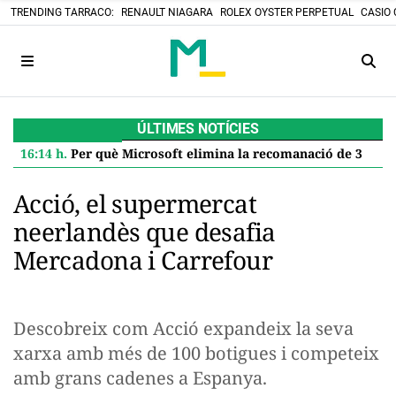
TRENDING TARRACO:
RENAULT NIAGARA
ROLEX OYSTER PERPETUAL
CASIO 
ÚLTIMES NOTÍCIES
16:14 h.
Per què Microsoft elimina la recomanació de 32 GB de RAM per a Windows 11 i què significa per a tu
Acció, el supermercat
neerlandès que desafia
Mercadona i Carrefour
Descobreix com Acció expandeix la seva
xarxa amb més de 100 botigues i competeix
amb grans cadenes a Espanya.