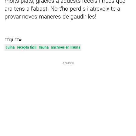
molts plats, gràcies a aquests recels i trucs que
ara tens a l'abast. No t'ho perdis i atreveix-te a
provar noves maneres de gaudir-les!
ETIQUETA:
cuina
recepta fàcil
llauna
anchoes en llauna