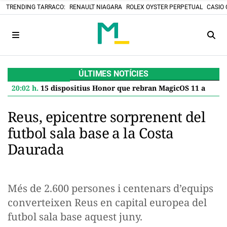
TRENDING TARRACO:
RENAULT NIAGARA
ROLEX OYSTER PERPETUAL
CASIO 
ÚLTIMES NOTÍCIES
20:02 h.
15 dispositius Honor que rebran MagicOS 11 amb Android 17: data i Com inscriure’s
Reus, epicentre sorprenent del
futbol sala base a la Costa
Daurada
Més de 2.600 persones i centenars d’equips
converteixen Reus en capital europea del
futbol sala base aquest juny.