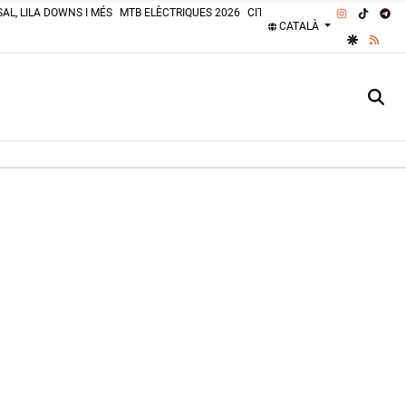
INSTAGRA
TIKTOK
TE
AL, LILA DOWNS I MÉS
MTB ELÈCTRIQUES 2026
CITROËN 2CV 2026
PLATGES 
CATALÀ
GOOGLE 
RSS