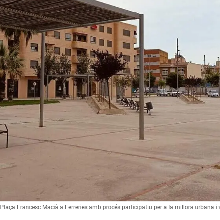
Plaça Francesc Macià a Ferreries amb procés participatiu per a la millora urbana i