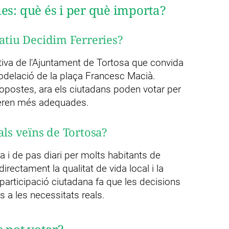
es: què és i per què importa?
patiu Decidim Ferreries?
ativa de l'Ajuntament de Tortosa que convida
modelació de la plaça Francesc Macià.
ropostes, ara els ciutadans poden votar per
deren més adequades.
als veïns de Tortosa?
a i de pas diari per molts habitants de
irectament la qualitat de vida local i la
participació ciutadana fa que les decisions
 a les necessitats reals.