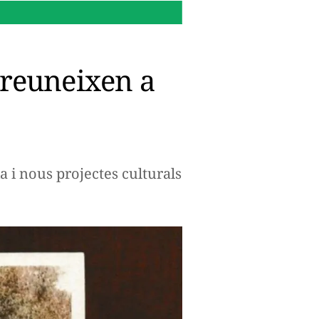
16:14 h.
Per què Microsoft
 reuneixen a
a i nous projectes culturals