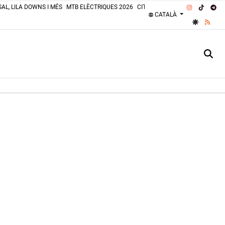
INSTAGRA
TIKTOK
TE
AL, LILA DOWNS I MÉS
MTB ELÈCTRIQUES 2026
CITROËN 2CV 2026
PLATGES 
CATALÀ
GOOGLE 
RSS