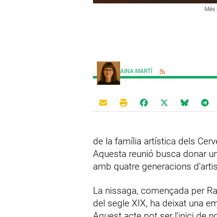
Més 
AINA MARTÍ
de la família artística dels Ce
Aquesta reunió busca donar un
amb quatre generacions d'artis
La nissaga, començada per Ram
del segle XIX, ha deixat una em
Aquest acte pot ser l'inici de n