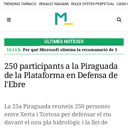
TRENDING TARRACO:
RENAULT NIAGARA
ROLEX OYSTER PERPETUAL
CASIO 
ÚLTIMES NOTÍCIES
16:14 h.
Per què Microsoft elimina la recomanació de 32 GB de RAM per a Windows 11 i què significa per a tu
250 participants a la Piraguada
de la Plataforma en Defensa de
l'Ebre
La 25a Piraguada reuneix 250 persones
entre Xerta i Tortosa per defensar el riu
davant el nou pla hidrològic i la llei de