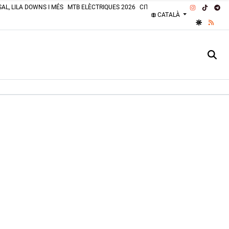
INSTAGRA
TIKTOK
TE
AL, LILA DOWNS I MÉS
MTB ELÈCTRIQUES 2026
CITROËN 2CV 2026
PLATGES 
CATALÀ
GOOGLE 
RSS