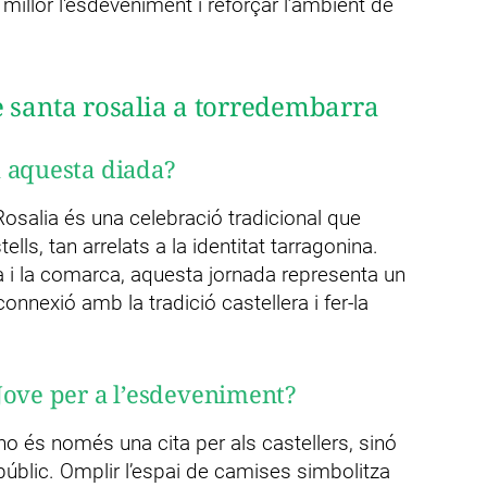
millor l'esdeveniment i reforçar l’ambient de
 santa rosalia a torredembarra
a aquesta diada?
osalia és una celebració tradicional que
ells, tan arrelats a la identitat tarragonina.
 i la comarca, aquesta jornada representa un
nnexió amb la tradició castellera i fer-la
Jove per a l’esdeveniment?
 no és només una cita per als castellers, sinó
 públic. Omplir l’espai de camises simbolitza