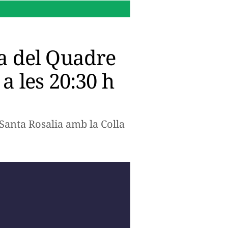
11:58 h.
Si tens un ciclomo
a del Quadre
 a les 20:30 h
Santa Rosalia amb la Colla