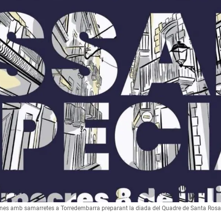
nes amb samarretes a Torredembarra preparant la diada del Quadre de Santa Rosalia