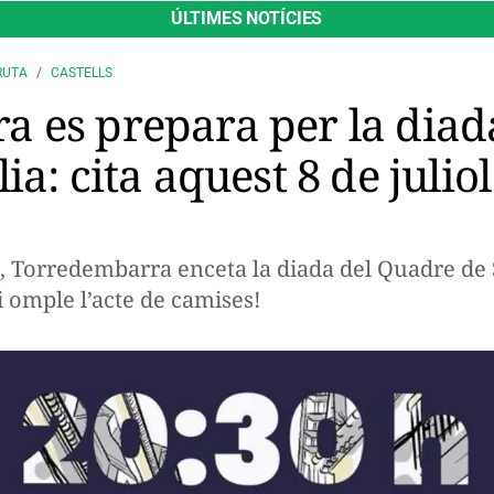
ÚLTIMES NOTÍCIES
RUTA
CASTELLS
 es prepara per la diad
a: cita aquest 8 de juliol
l, Torredembarra enceta la diada del Quadre de 
i omple l’acte de camises!