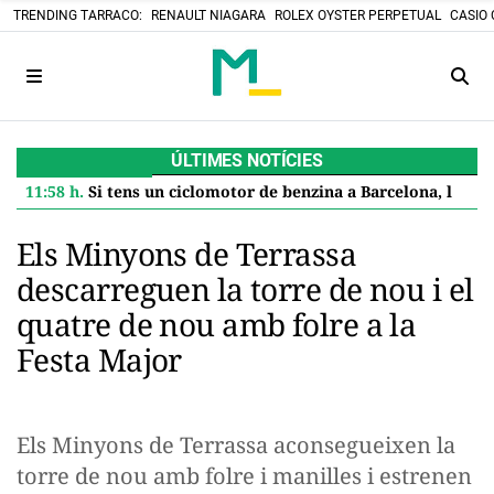
TRENDING TARRACO:
RENAULT NIAGARA
ROLEX OYSTER PERPETUAL
CASIO 
ÚLTIMES NOTÍCIES
11:58 h.
Si tens un ciclomotor de benzina a Barcelona, l'Ajuntament et paga 600 euros per jubilar-lo: així es demana l'ajuda
Els Minyons de Terrassa
descarreguen la torre de nou i el
quatre de nou amb folre a la
Festa Major
Els Minyons de Terrassa aconsegueixen la
torre de nou amb folre i manilles i estrenen