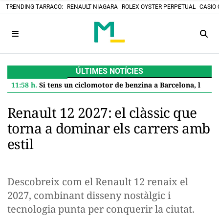
TRENDING TARRACO:
RENAULT NIAGARA
ROLEX OYSTER PERPETUAL
CASIO 
ÚLTIMES NOTÍCIES
11:58 h.
Si tens un ciclomotor de benzina a Barcelona, l'Ajuntament et paga 600 euros per jubilar-lo: així es demana l'ajuda
Renault 12 2027: el clàssic que
torna a dominar els carrers amb
estil
Descobreix com el Renault 12 renaix el
2027, combinant disseny nostàlgic i
tecnologia punta per conquerir la ciutat.