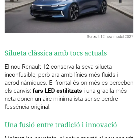
Renault 12 new model 2027
Silueta clàssica amb tocs actuals
El nou Renault 12 conserva la seva silueta
inconfusible, però ara amb línies més fluids i
aerodinàmiques. El frontal és on més es perceben
els canvis:
fars LED estilitzats
i una graella més
neta donen un aire minimalista sense perdre
l’essència original.
Una fusió entre tradició i innovació