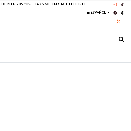
INSTAG
TIK
CITROEN 2CV 2026
LAS 5 MEJORES MTB ELÉCTRICAS 2026
PLAJAS PERROS
TELEGR
GOO
ESPAÑOL
RSS